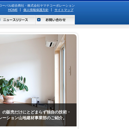
ローバル総合商社・株式会社ヤマチコーポレーション
HOME
個人情報保護方針
サイトマップ
おいて高次元のコストパフォーマンスを
）の販売だけにとどまらず独自の技術・
まがいつまでも幸せな生活を送ることを
て常に価値あるイベントを創造し、
業部。私たちはトータルライフスタイル
レーション山地建材事業部のご紹介。
と願っています。
きます。