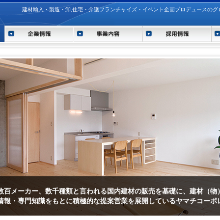
建材輸入・製造・卸,住宅・介護フランチャイズ・イベント企画プロデュースのグ
建材商社の強みと住宅部門のノウハウを結集し、デザイン画、機能面に
数百メーカー、数千種類と言われる国内建材の販売を基礎に、建材（物
質の高い機能訓練や、地域に根ざしたサービスを通じて、利用する皆さ
イベント事業部アンカーは、イベント企画・運営・会場設営全般を通じ
実現した住宅商品を開発するヤマチコーポレーションフランチャイズ事
住宅建築の効率化、高性能化を実現するツーバイフォーパネル工場。
情報・専門知識をもとに積極的な提案営業を展開しているヤマチコーポ
目的とした機能訓練型介護事業のご紹介。
「まち・経済・人々」に歓びと感動を提供するクリエイターでありたい
の提供を通じて住宅の新しい価値の創造。住宅業界の改革に挑戦してい