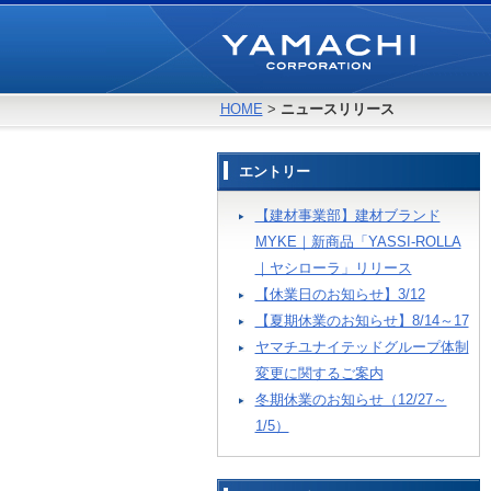
HOME
>
ニュースリリース
エントリー
【建材事業部】建材ブランド
MYKE｜新商品「YASSI-ROLLA
｜ヤシローラ」リリース
【休業日のお知らせ】3/12
【夏期休業のお知らせ】8/14～17
ヤマチユナイテッドグループ体制
変更に関するご案内
冬期休業のお知らせ（12/27～
1/5）