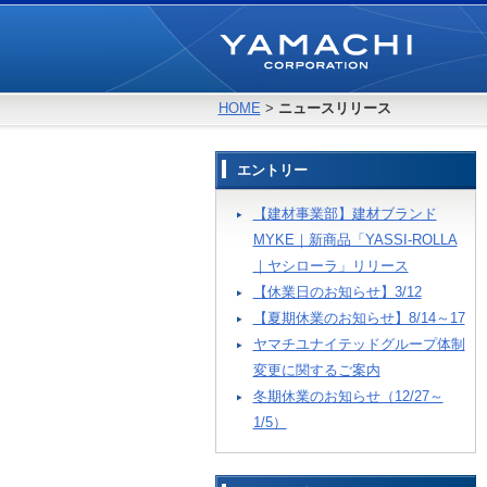
HOME
>
ニュースリリース
エントリー
【建材事業部】建材ブランド
MYKE｜新商品「YASSI-ROLLA
｜ヤシローラ」リリース
【休業日のお知らせ】3/12
【夏期休業のお知らせ】8/14～17
ヤマチユナイテッドグループ体制
変更に関するご案内
冬期休業のお知らせ（12/27～
1/5）