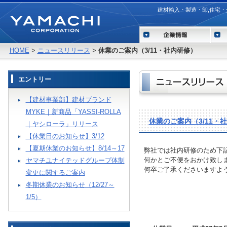
建材輸入・製造・卸,住宅
HOME
>
ニュースリリース
>
休業のご案内（3/11・社内研修）
エントリー
【建材事業部】建材ブランド
MYKE｜新商品「YASSI-ROLLA
休業のご案内（3/11・
｜ヤシローラ」リリース
【休業日のお知らせ】3/12
【夏期休業のお知らせ】8/14～17
弊社では社内研修のため下
何かとご不便をおかけ致し
ヤマチユナイテッドグループ体制
何卒ご了承くださいますよ
変更に関するご案内
冬期休業のお知らせ（12/27～
1/5）
＜記