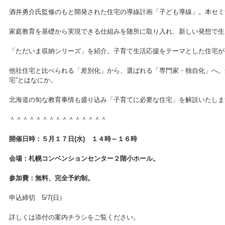
酒井勇介氏監修のもと開発された住宅の導線計画「子ども導線」。本セミ
家庭教育を基礎から実現できる仕組みを随所に取り入れ、新しい発想で生
「ただいま収納シリーズ」を紹介。子育て生活応援をテーマとした住宅が
他社住宅と比べられる「差別化」から、選ばれる「専門家・独自化」へ。
宅”とはなにか。
北海道の旬な教育事情も盛り込み「子育てに必要な住宅」を解説いたしま
＾＾＾＾＾＾＾＾＾＾＾＾＾＾＾
開催日時：５月１７日(水) １４時～１６時
会場：札幌コンベンションセンター２階小ホール。
参加費：無料、完全予約制。
申込締切 5/7(日）
詳しくは添付の案内チラシをご覧ください。