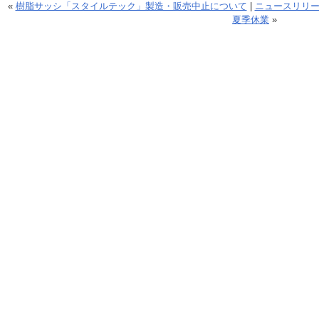
«
樹脂サッシ「スタイルテック」製造・販売中止について
|
ニュースリリ
夏季休業
»