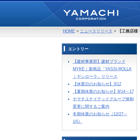
HOME
>
ニュースリリース
>
【工務店様
エントリー
【建材事業部】建材ブランド
MYKE｜新商品「YASSI-ROLLA
｜ヤシローラ」リリース
【休業日のお知らせ】3/12
【夏期休業のお知らせ】8/14～17
ヤマチユナイテッドグループ体制
変更に関するご案内
冬期休業のお知らせ（12/27～
1/5）